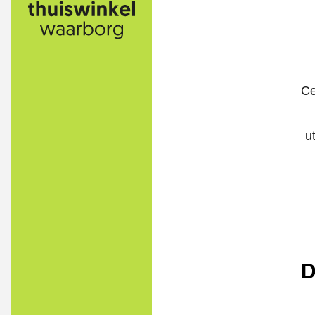
Ce
u
D