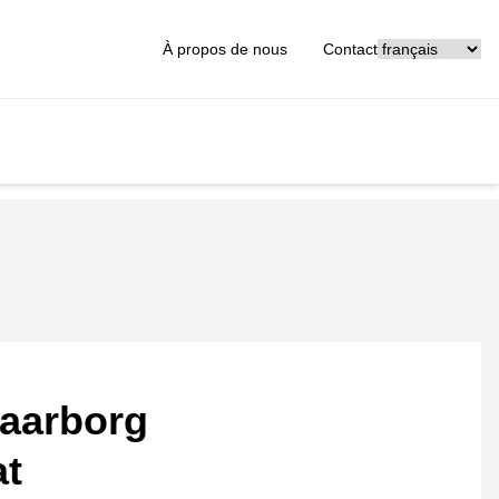
[_General:Langu
À propos de nous
Contact
aarborg
at