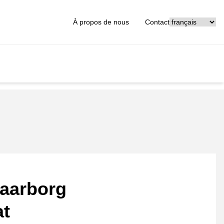
[_General:Langu
À propos de nous
Contact
aarborg
at