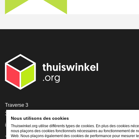
[_General:Contact]
Traverse 3
3905 NL Veenendaal
Nous utilisons des cookies
info@thuiswinkel.org
Thuiswinkel.org utilise différents types de cookies. En plus des cookies néce
nous plaçons des cookies fonctionnels nécessaires au fonctionnement de no
+31 (0)318 64 85 75
Web. Nous plaçons également des cookies de performance pour mesurer l