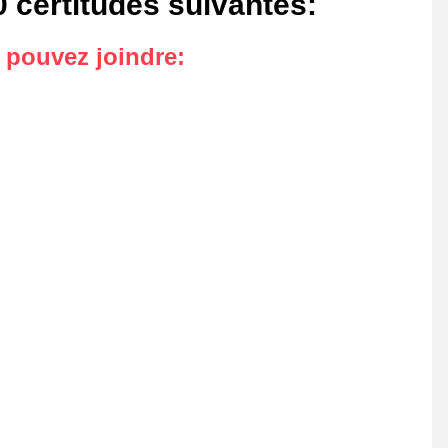
 certitudes suivantes
:
s pouvez joindre
: