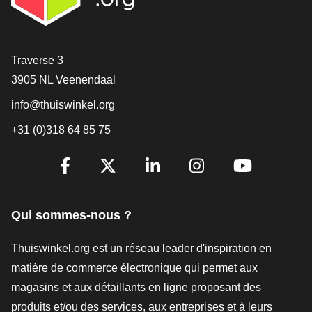
[_General:Contact]
Traverse 3
3905 NL Veenendaal
info@thuiswinkel.org
+31 (0)318 64 85 75
[_General:SocialMediaTitle]
Facebook
X
LinkedIn
Instagram
YouTube
Qui sommes-nous ?
Thuiswinkel.org est un réseau leader d'inspiration en
matière de commerce électronique qui permet aux
magasins et aux détaillants en ligne proposant des
produits et/ou des services, aux entreprises et à leurs