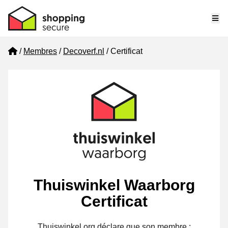
Me
Home
Membres
Decoverf.nl
Certificat
Thuiswinkel Waarborg
Certificat
Thuiswinkel.org déclare que son membre :