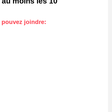
 au moins les 10
s pouvez joindre
: