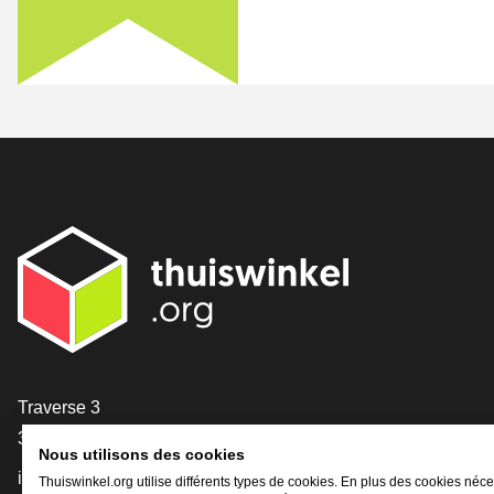
[_General:Contact]
Traverse 3
3905 NL Veenendaal
Nous utilisons des cookies
info@thuiswinkel.org
Thuiswinkel.org utilise différents types de cookies. En plus des cookies néce