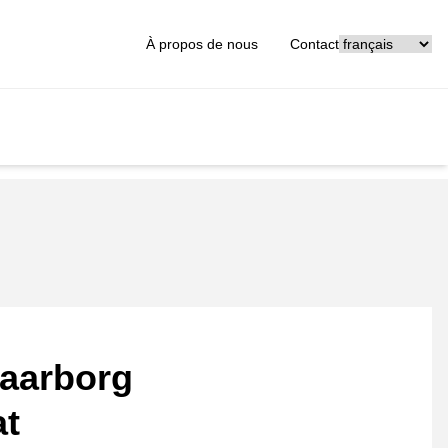
[_General:Langu
À propos de nous
Contact
aarborg
at