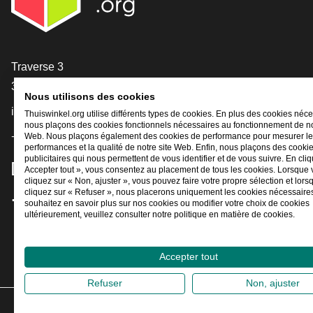
[_General:Contact]
Traverse 3
3905 NL Veenendaal
Nous utilisons des cookies
info@thuiswinkel.org
Thuiswinkel.org utilise différents types de cookies. En plus des cookies néce
nous plaçons des cookies fonctionnels nécessaires au fonctionnement de no
+31 (0)318 64 85 75
Web. Nous plaçons également des cookies de performance pour mesurer l
performances et la qualité de notre site Web. Enfin, nous plaçons des cooki
publicitaires qui nous permettent de vous identifier et de vous suivre. En cliq
[_General:SocialMediaTitle]
Accepter tout », vous consentez au placement de tous les cookies. Lorsque
cliquez sur « Non, ajuster », vous pouvez faire votre propre sélection et lor
cliquez sur « Refuser », nous placerons uniquement les cookies nécessaires
souhaitez en savoir plus sur nos cookies ou modifier votre choix de cookies
Facebook
X
LinkedIn
Instagram
YouTube
ultérieurement, veuillez consulter notre politique en matière de cookies.
Accepter tout
Refuser
Non, ajuster
2026
©
Thui