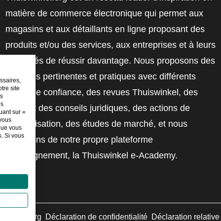
matière de commerce électronique qui permet aux
magasins et aux détaillants en ligne proposant des
produits et/ou des services, aux entreprises et à leurs
employés de réussir davantage. Nous proposons des
solutions pertinentes et pratiques avec différents
ssaires,
tre site
labels de confiance, des revues Thuiswinkel, des
es
es
outils et des conseils juridiques, des actions de
uant sur «
 vous
sensibilisation, des études de marché, et nous
sque vous
. Si vous
disposons de notre propre plateforme
d'enseignement, la Thuiswinkel e-Academy.
swinkel.org
Déclaration de confidentialité
Déclaration relativ