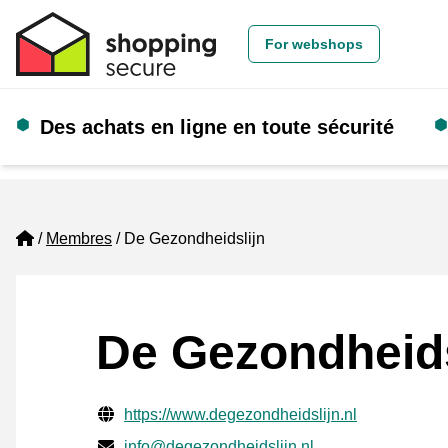
For webshops
Des achats en ligne en toute sécurité
Home
Membres
De Gezondheidslijn
De Gezondheids
Informations de contact vérifiées
Website URL
https://www.degezondheidslijn.nl
E-mail
info@degezondheidslijn.nl