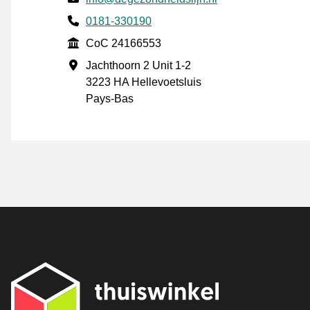
Phone number
0181-330190
CoC
CoC 24166553
Adresse professionnelle
Jachthoorn 2 Unit 1-2
3223 HA Hellevoetsluis
Pays-Bas