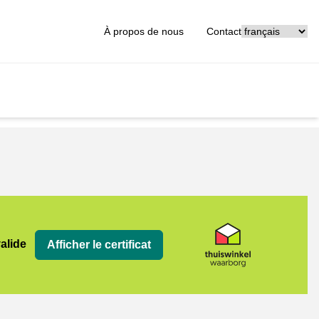
[_General:Langu
À propos de nous
Contact
org
valide
Afficher le certificat