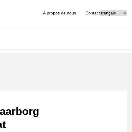
[_General:Langu
À propos de nous
Contact
aarborg
at