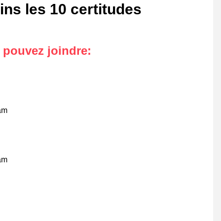
ns les 10 certitudes
s pouvez joindre
:
am
am