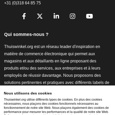
+31 (0)318 64 85 75
[_General:SocialMediaTitle]
Facebook
X
LinkedIn
Instagram
YouTube
Qui sommes-nous ?
Thuiswinkel.org est un réseau leader d'inspiration en
matière de commerce électronique qui permet aux
magasins et aux détaillants en ligne proposant des
produits et/ou des services, aux entreprises et à leurs
employés de réussir davantage. Nous proposons des
solutions pertinentes et pratiques avec différents labels de
confiance, des revues Thuiswinkel, des outils et des
Nous utilisons des cookies
conseils juridiques, des actions de sensibilisation, des
Thuiswinkel.org utilise différents types de cookies. En plus des cookies
nécessaires, nous plaçons des cookies fonctionnels nécessaires au
études de marché, et nous disposons de notre propre
fonctionnement de notre site Web. Nous plaçons également des cookies de
plateforme d'enseignement, la Thuiswinkel e-Academy.
performance pour mesurer les performances et la qualité de notre site Web.