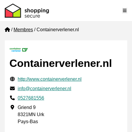
Me
Home
Membres
Containerverlener.nl
Containerverlener.nl
Informations de contact vérifiées
Website URL
http://www.containerverlener.nl
E-mail
info@containerverlener.nl
Phone number
0527681556
Adresse professionnelle
Griend 9
8321MN Urk
Pays-Bas