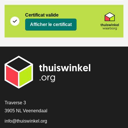
Certificat
Thuiswinkel Waarborg
Certificat valide
Afficher le certificat
[_General:Contact]
Traverse 3
3905 NL Veenendaal
info@thuiswinkel.org