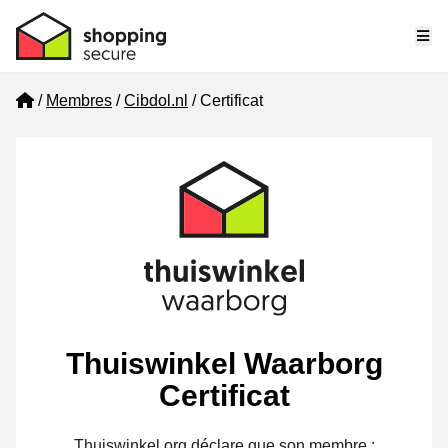
Me
Home
Membres
Cibdol.nl
Certificat
Thuiswinkel Waarborg
Certificat
Thuiswinkel.org déclare que son membre :