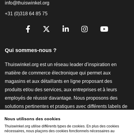
info@thuiswinkel.org
+31 (0)318 64 85 75
[_General:SocialMediaTitle]
Facebook
X
LinkedIn
Instagram
YouTube
Qui sommes-nous ?
Thuiswinkel.org est un réseau leader d'inspiration en
matière de commerce électronique qui permet aux
magasins et aux détaillants en ligne proposant des
produits et/ou des services, aux entreprises et à leurs
employés de réussir davantage. Nous proposons des
solutions pertinentes et pratiques avec différents labels de
confiance, des revues Thuiswinkel, des outils et des
Nous utilisons des cookies
conseils juridiques, des actions de sensibilisation, des
Thuiswinkel.org utilise différents types de cookies. En plus des cookies
nécessaires, nous plaçons des cookies fonctionnels nécessaires au
études de marché, et nous disposons de notre propre