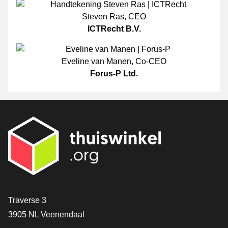
Steven Ras
,
CEO
ICTRecht B.V.
Eveline van Manen
,
Co-CEO
Forus-P Ltd.
[_General:Contact]
Traverse 3
3905 NL Veenendaal