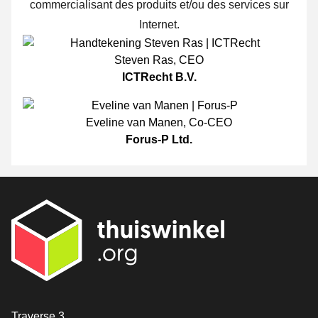
commercialisant des produits et/ou des services sur
Internet.
Steven Ras
,
CEO
ICTRecht B.V.
Eveline van Manen
,
Co-CEO
Forus-P Ltd.
[_General:Contact]
Traverse 3