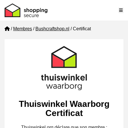
Me
Home
Membres
Bushcraftshop.nl
Certificat
Thuiswinkel Waarborg
Certificat
Thuiswinkel.org déclare que son membre :