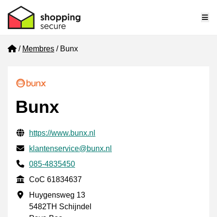
Me
Home
Membres
Bunx
Bunx
Informations de contact vérifiées
Website URL
https://www.bunx.nl
E-mail
klantenservice@bunx.nl
Phone number
085-4835450
CoC
CoC 61834637
Adresse professionnelle
Huygensweg 13
5482TH Schijndel