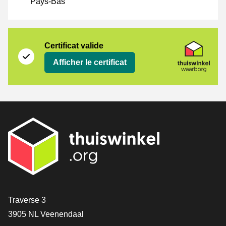
Pays-Bas
Certificat
Thuiswinkel Waarborg
Certificat valide
Afficher le certificat
[_General:Contact]
Traverse 3
3905 NL Veenendaal