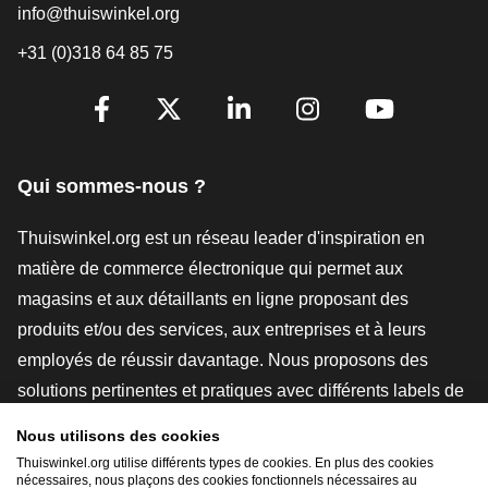
info@thuiswinkel.org
+31 (0)318 64 85 75
[_General:SocialMediaTitle]
Facebook
X
LinkedIn
Instagram
YouTube
Qui sommes-nous ?
Thuiswinkel.org est un réseau leader d'inspiration en
matière de commerce électronique qui permet aux
magasins et aux détaillants en ligne proposant des
produits et/ou des services, aux entreprises et à leurs
employés de réussir davantage. Nous proposons des
solutions pertinentes et pratiques avec différents labels de
confiance, des revues Thuiswinkel, des outils et des
Nous utilisons des cookies
conseils juridiques, des actions de sensibilisation, des
Thuiswinkel.org utilise différents types de cookies. En plus des cookies
nécessaires, nous plaçons des cookies fonctionnels nécessaires au
études de marché, et nous disposons de notre propre