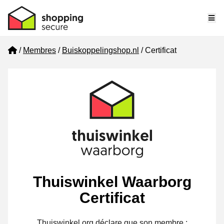
Me
Home
Membres
Buiskoppelingshop.nl
Certificat
Thuiswinkel Waarborg
Certificat
Thuiswinkel.org déclare que son membre :