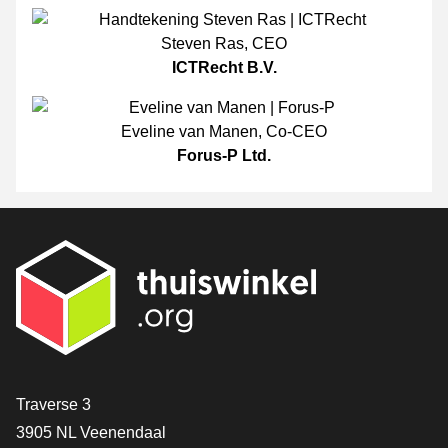
Steven Ras
,
CEO
ICTRecht B.V.
Eveline van Manen
,
Co-CEO
Forus-P Ltd.
[_General:Contact]
Traverse 3
3905 NL Veenendaal