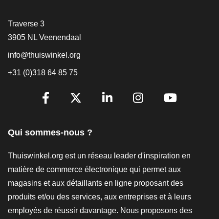
[_General:Contact]
Traverse 3
3905 NL Veenendaal
info@thuiswinkel.org
+31 (0)318 64 85 75
[_General:SocialMediaTitle]
Facebook
X
LinkedIn
Instagram
YouTube
Qui sommes-nous ?
Thuiswinkel.org est un réseau leader d'inspiration en
matière de commerce électronique qui permet aux
magasins et aux détaillants en ligne proposant des
produits et/ou des services, aux entreprises et à leurs
employés de réussir davantage. Nous proposons des