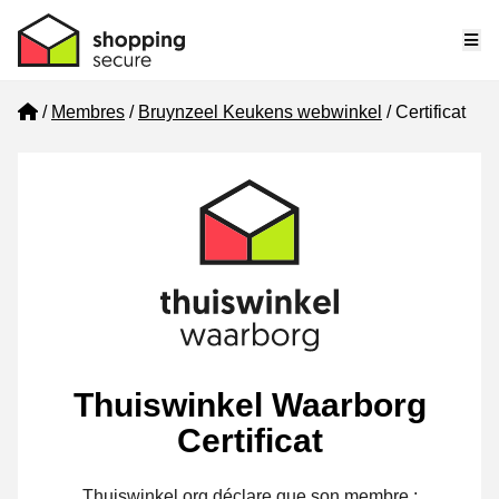
Me
Home
Membres
Bruynzeel Keukens webwinkel
Certificat
Thuiswinkel Waarborg
Certificat
Thuiswinkel.org déclare que son membre :