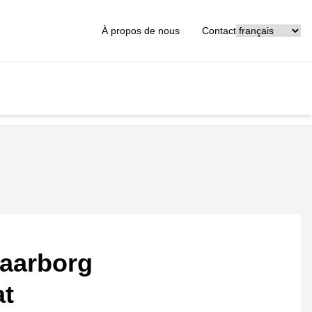
[_General:Langu
À propos de nous
Contact
aarborg
at