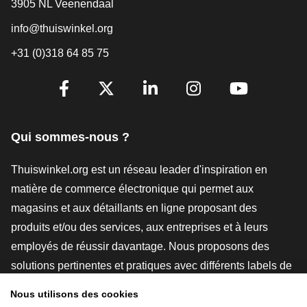
3905 NL Veenendaal
info@thuiswinkel.org
+31 (0)318 64 85 75
[_General:SocialMediaTitle]
Facebook
X
LinkedIn
Instagram
YouTube
Qui sommes-nous ?
Thuiswinkel.org est un réseau leader d'inspiration en
matière de commerce électronique qui permet aux
magasins et aux détaillants en ligne proposant des
produits et/ou des services, aux entreprises et à leurs
employés de réussir davantage. Nous proposons des
solutions pertinentes et pratiques avec différents labels de
confiance, des revues Thuiswinkel, des outils et des
Nous utilisons des cookies
conseils juridiques, des actions de sensibilisation, des