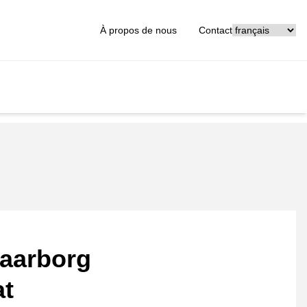
[_General:Langu
À propos de nous
Contact
aarborg
at