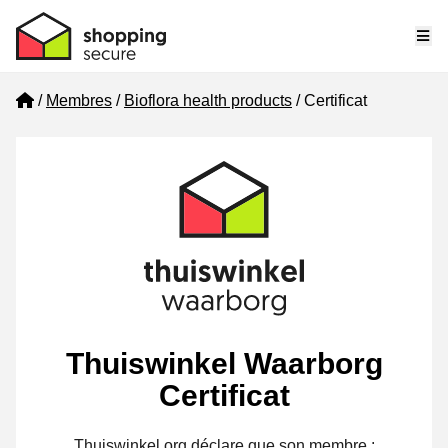
Me
Home
Membres
Bioflora health products
Certificat
Thuiswinkel Waarborg
Certificat
Thuiswinkel.org déclare que son membre :