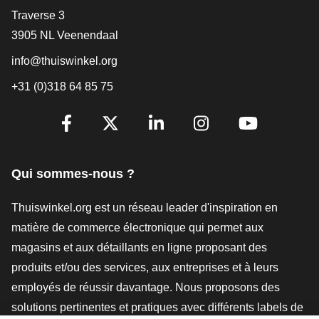
[_General:Contact]
Traverse 3
3905 NL Veenendaal
info@thuiswinkel.org
+31 (0)318 64 85 75
[_General:SocialMediaTitle]
Facebook
X
LinkedIn
Instagram
YouTube
Qui sommes-nous ?
Thuiswinkel.org est un réseau leader d'inspiration en
matière de commerce électronique qui permet aux
magasins et aux détaillants en ligne proposant des
produits et/ou des services, aux entreprises et à leurs
employés de réussir davantage. Nous proposons des
solutions pertinentes et pratiques avec différents labels de