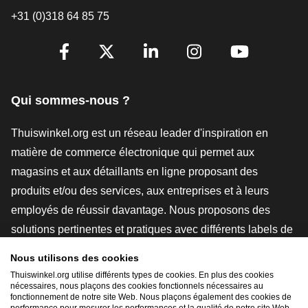
+31 (0)318 64 85 75
[_General:SocialMediaTitle]
Facebook
X
LinkedIn
Instagram
YouTube
Qui sommes-nous ?
Thuiswinkel.org est un réseau leader d'inspiration en
matière de commerce électronique qui permet aux
magasins et aux détaillants en ligne proposant des
produits et/ou des services, aux entreprises et à leurs
employés de réussir davantage. Nous proposons des
solutions pertinentes et pratiques avec différents labels de
confiance, des revues Thuiswinkel, des outils et des
Nous utilisons des cookies
conseils juridiques, des actions de sensibilisation, des
Thuiswinkel.org utilise différents types de cookies. En plus des cookies
nécessaires, nous plaçons des cookies fonctionnels nécessaires au
études de marché, et nous disposons de notre propre
fonctionnement de notre site Web. Nous plaçons également des cookies de
plateforme d'enseignement, la Thuiswinkel e-Academy.