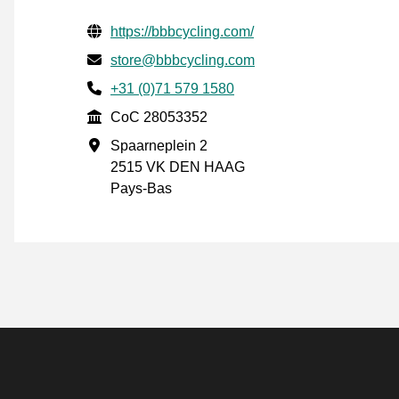
Informations de contact vérifiées
Website URL
https://bbbcycling.com/
E-mail
store@bbbcycling.com
Phone number
+31 (0)71 579 1580
CoC
CoC 28053352
Adresse professionnelle
Spaarneplein 2
2515 VK DEN HAAG
Pays-Bas