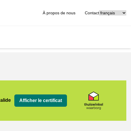
[_General:Langu
À propos de nous
Contact
org
valide
Afficher le certificat