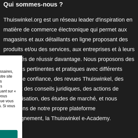
Qui sommes-nous ?
Thuiswinkel.org est un réseau leader d'inspiration en
matière de commerce électronique qui permet aux
magasins et aux détaillants en ligne proposant des
produits et/ou des services, aux entreprises et à leurs
employés de réussir davantage. Nous proposons des
solutions pertinentes et pratiques avec différents
ssaires,
tre site
labels de confiance, des revues Thuiswinkel, des
es
es
outils et des conseils juridiques, des actions de
uant sur «
 vous
sensibilisation, des études de marché, et nous
sque vous
. Si vous
disposons de notre propre plateforme
d'enseignement, la Thuiswinkel e-Academy.