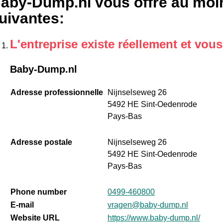
aby-Dump.nl vous offre au moin
uivantes
:
L'entreprise existe réellement et vou
Baby-Dump.nl
Adresse professionnelle
Nijnselseweg 26
5492 HE Sint-Oedenrode
Pays-Bas
Adresse postale
Nijnselseweg 26
5492 HE Sint-Oedenrode
Pays-Bas
Phone number
0499-460800
E-mail
vragen@baby-dump.nl
Website URL
https://www.baby-dump.nl/