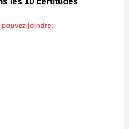
s les 10 certitudes
s pouvez joindre
: