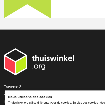
[_General:Contact]
Traverse 3
3905 NL Veenendaal
Nous utilisons des cookies
info@thuiswinkel.org
Thuiswinkel.org utilise différents types de cookies. En plus des cookies néce