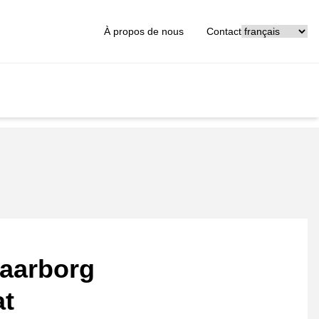
[_General:Langu
À propos de nous
Contact
aarborg
at