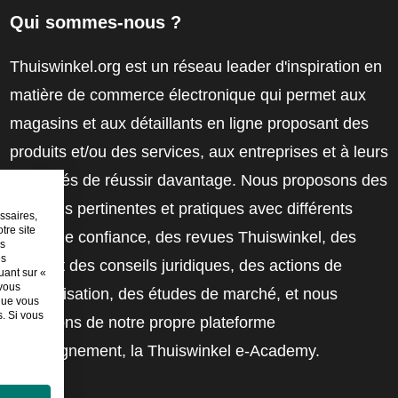
Qui sommes-nous ?
Thuiswinkel.org est un réseau leader d'inspiration en
matière de commerce électronique qui permet aux
magasins et aux détaillants en ligne proposant des
produits et/ou des services, aux entreprises et à leurs
employés de réussir davantage. Nous proposons des
solutions pertinentes et pratiques avec différents
ssaires,
tre site
labels de confiance, des revues Thuiswinkel, des
es
es
outils et des conseils juridiques, des actions de
uant sur «
 vous
sensibilisation, des études de marché, et nous
sque vous
. Si vous
disposons de notre propre plateforme
d'enseignement, la Thuiswinkel e-Academy.