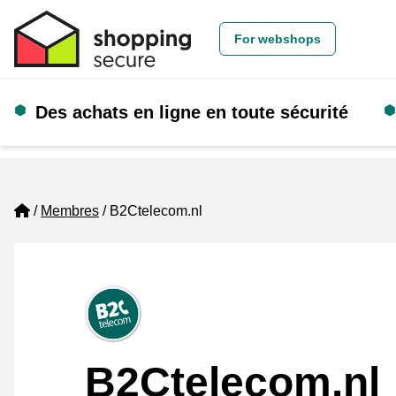
For webshops
Des achats en ligne en toute sécurité
Home
Membres
B2Ctelecom.nl
B2Ctelecom.nl