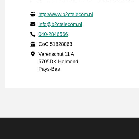
Informations de contact vérifiées
Website URL
http://www.b2ctelecom.nl
E-mail
info@b2ctelecom.nl
Phone number
040-2846566
CoC
CoC 51828863
Adresse professionnelle
Varenschut 11 A
5705DK Helmond
Pays-Bas