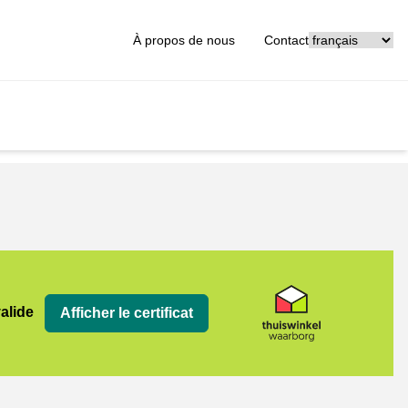
[_General:Langu
À propos de nous
Contact
org
valide
Afficher le certificat