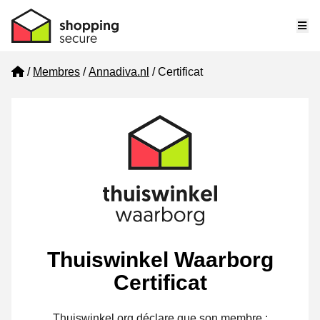
Me
Home
Membres
Annadiva.nl
Certificat
Thuiswinkel Waarborg
Certificat
Thuiswinkel.org déclare que son membre :