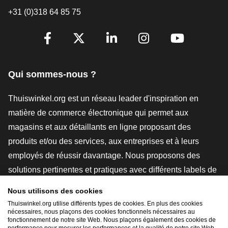
+31 (0)318 64 85 75
[_General:SocialMediaTitle]
Facebook
X
LinkedIn
Instagram
YouTube
Qui sommes-nous ?
Thuiswinkel.org est un réseau leader d'inspiration en
matière de commerce électronique qui permet aux
magasins et aux détaillants en ligne proposant des
produits et/ou des services, aux entreprises et à leurs
employés de réussir davantage. Nous proposons des
solutions pertinentes et pratiques avec différents labels de
confiance, des revues Thuiswinkel, des outils et des
Nous utilisons des cookies
conseils juridiques, des actions de sensibilisation, des
Thuiswinkel.org utilise différents types de cookies. En plus des cookies
études de marché, et nous disposons de notre propre
nécessaires, nous plaçons des cookies fonctionnels nécessaires au
fonctionnement de notre site Web. Nous plaçons également des cookies de
plateforme d'enseignement, la Thuiswinkel e-Academy.