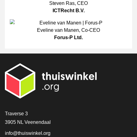
Steven Ras
,
CEO
ICTRecht B.V.
Eveline van Manen
,
Co-CEO
Forus-P Ltd.
[_General:Contact]
Traverse 3
3905 NL Veenendaal
info@thuiswinkel.org