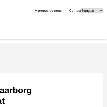
[_General:Langu
À propos de nous
Contact
aarborg
at