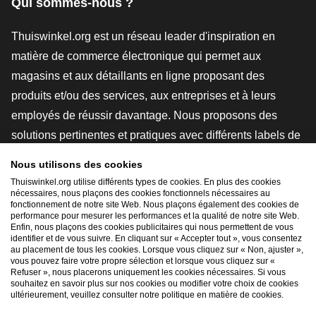
Qui sommes-nous ?
Thuiswinkel.org est un réseau leader d'inspiration en
matière de commerce électronique qui permet aux
magasins et aux détaillants en ligne proposant des
produits et/ou des services, aux entreprises et à leurs
employés de réussir davantage. Nous proposons des
solutions pertinentes et pratiques avec différents labels de
confiance, des revues Thuiswinkel, des outils et des
Nous utilisons des cookies
conseils juridiques, des actions de sensibilisation, des
Thuiswinkel.org utilise différents types de cookies. En plus des cookies
études de marché, et nous disposons de notre propre
nécessaires, nous plaçons des cookies fonctionnels nécessaires au
fonctionnement de notre site Web. Nous plaçons également des cookies de
plateforme d'enseignement, la Thuiswinkel e-Academy.
performance pour mesurer les performances et la qualité de notre site Web.
Enfin, nous plaçons des cookies publicitaires qui nous permettent de vous
identifier et de vous suivre. En cliquant sur « Accepter tout », vous consentez
au placement de tous les cookies. Lorsque vous cliquez sur « Non, ajuster »,
Naviguer rapidement
vous pouvez faire votre propre sélection et lorsque vous cliquez sur «
Refuser », nous placerons uniquement les cookies nécessaires. Si vous
[_G
souhaitez en savoir plus sur nos cookies ou modifier votre choix de cookies
ultérieurement, veuillez consulter notre politique en matière de cookies.