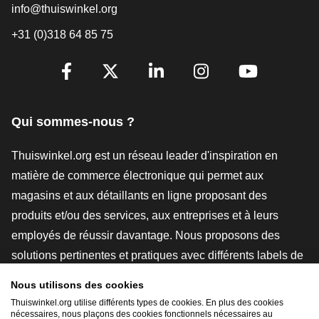
info@thuiswinkel.org
+31 (0)318 64 85 75
[_General:SocialMediaTitle]
Facebook
X
LinkedIn
Instagram
YouTube
Qui sommes-nous ?
Thuiswinkel.org est un réseau leader d'inspiration en
matière de commerce électronique qui permet aux
magasins et aux détaillants en ligne proposant des
produits et/ou des services, aux entreprises et à leurs
employés de réussir davantage. Nous proposons des
solutions pertinentes et pratiques avec différents labels de
confiance, des revues Thuiswinkel, des outils et des
Nous utilisons des cookies
conseils juridiques, des actions de sensibilisation, des
Thuiswinkel.org utilise différents types de cookies. En plus des cookies
nécessaires, nous plaçons des cookies fonctionnels nécessaires au
études de marché, et nous disposons de notre propre