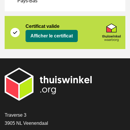
Pays-Bas
Certificat
Thuiswinkel Waarborg
Certificat valide
Afficher le certificat
[_General:Contact]
Traverse 3
3905 NL Veenendaal