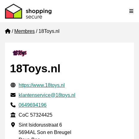
Me
Home
Membres
18Toys.nl
18Toys.nl
Informations de contact vérifiées
Website URL
https://www.18toys.nl
E-mail
klantenservice@18toys.nl
Phone number
0649694196
CoC
CoC 57324425
Adresse professionnelle
Sint Isidorusstraat 6
5694AL Son en Breugel