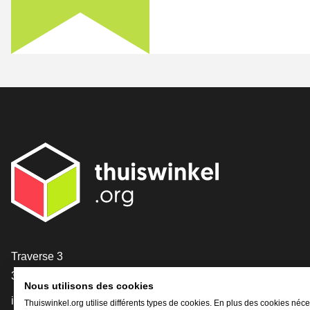
[_General:Contact]
Traverse 3
3905 NL Veenendaal
Nous utilisons des cookies
info@thuiswinkel.org
Thuiswinkel.org utilise différents types de cookies. En plus des cookies néce