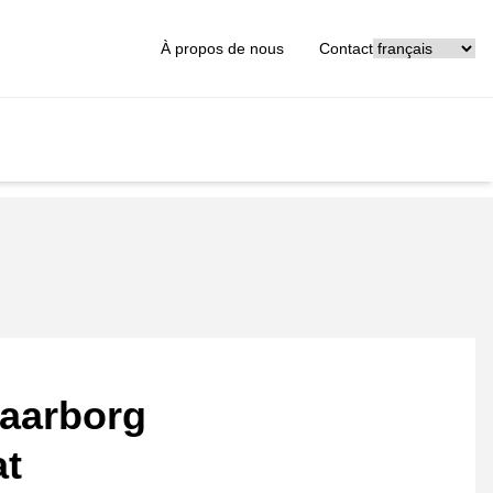
[_General:Langu
À propos de nous
Contact
aarborg
at