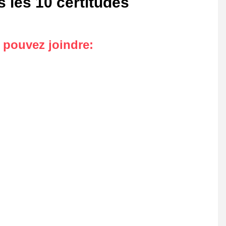
 les 10 certitudes
s pouvez joindre
: