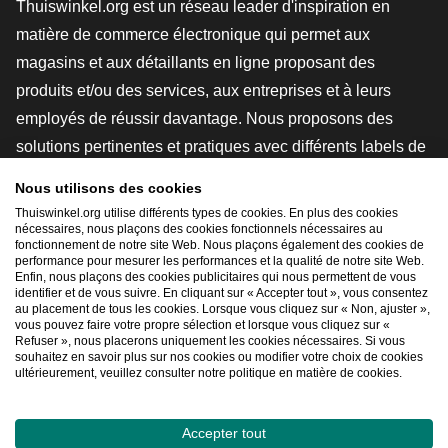
Thuiswinkel.org est un réseau leader d'inspiration en
matière de commerce électronique qui permet aux
magasins et aux détaillants en ligne proposant des
produits et/ou des services, aux entreprises et à leurs
employés de réussir davantage. Nous proposons des
solutions pertinentes et pratiques avec différents labels de
confiance, des revues Thuiswinkel, des outils et des
Nous utilisons des cookies
conseils juridiques, des actions de sensibilisation, des
Thuiswinkel.org utilise différents types de cookies. En plus des cookies
études de marché, et nous disposons de notre propre
nécessaires, nous plaçons des cookies fonctionnels nécessaires au
fonctionnement de notre site Web. Nous plaçons également des cookies de
plateforme d'enseignement, la Thuiswinkel e-Academy.
performance pour mesurer les performances et la qualité de notre site Web.
Enfin, nous plaçons des cookies publicitaires qui nous permettent de vous
identifier et de vous suivre. En cliquant sur « Accepter tout », vous consentez
au placement de tous les cookies. Lorsque vous cliquez sur « Non, ajuster »,
Naviguer rapidement
vous pouvez faire votre propre sélection et lorsque vous cliquez sur «
Refuser », nous placerons uniquement les cookies nécessaires. Si vous
[_G
souhaitez en savoir plus sur nos cookies ou modifier votre choix de cookies
ultérieurement, veuillez consulter notre politique en matière de cookies.
Accepter tout
2026
©
Thuiswinkel.org