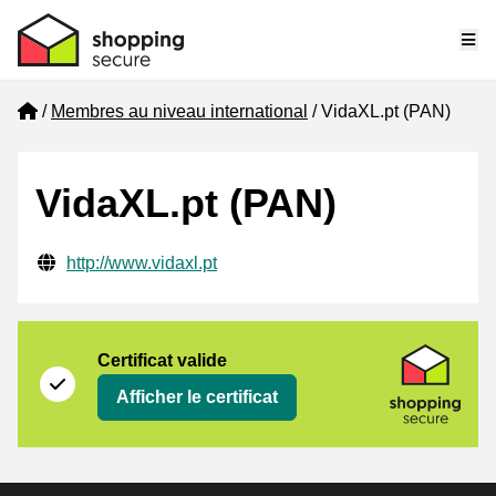
Me
Home
Membres au niveau international
VidaXL.pt (PAN)
VidaXL.pt (PAN)
Informations de contact vérifiées
Website URL
http://www.vidaxl.pt
Certificat
Shopping Secure
Certificat valide
Afficher le certificat