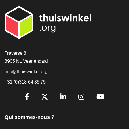
[_General:Contact]
Traverse 3
3905 NL Veenendaal
info@thuiswinkel.org
+31 (0)318 64 85 75
[_General:SocialMediaTitle]
Facebook
X
LinkedIn
Instagram
YouTube
Qui sommes-nous ?