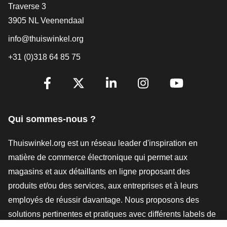
[_General:Contact]
Traverse 3
3905 NL Veenendaal
info@thuiswinkel.org
+31 (0)318 64 85 75
[_General:SocialMediaTitle]
Facebook
X
LinkedIn
Instagram
YouTube
Qui sommes-nous ?
Thuiswinkel.org est un réseau leader d'inspiration en
matière de commerce électronique qui permet aux
magasins et aux détaillants en ligne proposant des
produits et/ou des services, aux entreprises et à leurs
employés de réussir davantage. Nous proposons des
solutions pertinentes et pratiques avec différents labels de