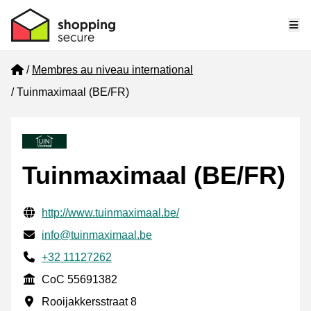
Me
Home
Membres au niveau international
Tuinmaximaal (BE/FR)
Tuinmaximaal (BE/FR)
Informations de contact vérifiées
Website URL
http://www.tuinmaximaal.be/
E-mail
info@tuinmaximaal.be
Phone number
+32 11127262
CoC
CoC 55691382
Adresse professionnelle
Rooijakkersstraat 8