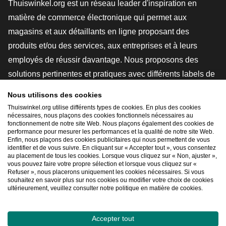
Thuiswinkel.org est un réseau leader d'inspiration en
matière de commerce électronique qui permet aux
magasins et aux détaillants en ligne proposant des
produits et/ou des services, aux entreprises et à leurs
employés de réussir davantage. Nous proposons des
solutions pertinentes et pratiques avec différents labels de
confiance, des revues Thuiswinkel, des outils et des
Nous utilisons des cookies
conseils juridiques, des actions de sensibilisation, des
Thuiswinkel.org utilise différents types de cookies. En plus des cookies
études de marché, et nous disposons de notre propre
nécessaires, nous plaçons des cookies fonctionnels nécessaires au
fonctionnement de notre site Web. Nous plaçons également des cookies de
plateforme d'enseignement, la Thuiswinkel e-Academy.
performance pour mesurer les performances et la qualité de notre site Web.
Enfin, nous plaçons des cookies publicitaires qui nous permettent de vous
identifier et de vous suivre. En cliquant sur « Accepter tout », vous consentez
au placement de tous les cookies. Lorsque vous cliquez sur « Non, ajuster »,
Naviguer rapidement
vous pouvez faire votre propre sélection et lorsque vous cliquez sur «
Refuser », nous placerons uniquement les cookies nécessaires. Si vous
[_G
souhaitez en savoir plus sur nos cookies ou modifier votre choix de cookies
ultérieurement, veuillez consulter notre politique en matière de cookies.
Accepter tout
2026
©
Thuiswinkel.org