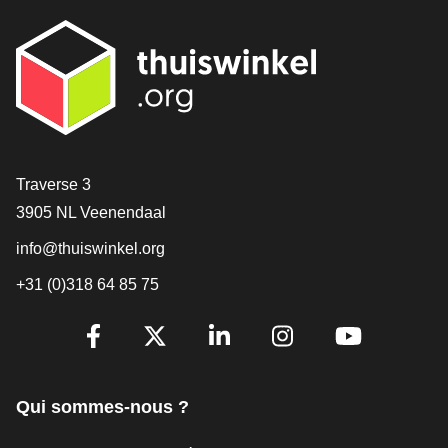
[_General:Contact]
Traverse 3
3905 NL Veenendaal
info@thuiswinkel.org
+31 (0)318 64 85 75
[_General:SocialMediaTitle]
Facebook
X
LinkedIn
Instagram
YouTube
Qui sommes-nous ?