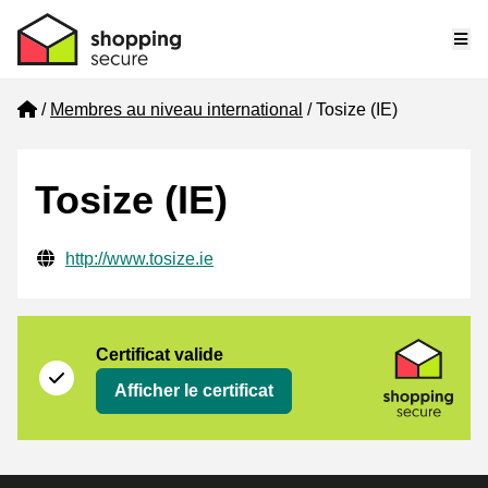
Me
Home
Membres au niveau international
Tosize (IE)
Tosize (IE)
Informations de contact vérifiées
Website URL
http://www.tosize.ie
Certificat
Shopping Secure
Certificat valide
Afficher le certificat