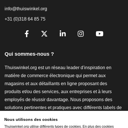
info@thuiswinkel.org
+31 (0)318 64 85 75
[_General:SocialMediaTitle]
Facebook
X
LinkedIn
Instagram
YouTube
Qui sommes-nous ?
Thuiswinkel.org est un réseau leader d'inspiration en
matière de commerce électronique qui permet aux
magasins et aux détaillants en ligne proposant des
produits et/ou des services, aux entreprises et à leurs
employés de réussir davantage. Nous proposons des
solutions pertinentes et pratiques avec différents labels de
confiance, des revues Thuiswinkel, des outils et des
Nous utilisons des cookies
conseils juridiques, des actions de sensibilisation, des
Thuiswinkel.org utilise différents types de cookies. En plus des cookies