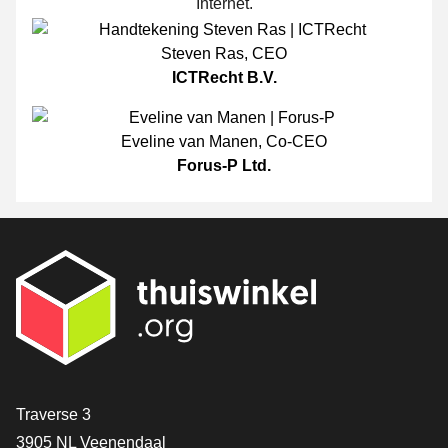
Internet.
Steven Ras
,
CEO
ICTRecht B.V.
Eveline van Manen
,
Co-CEO
Forus-P Ltd.
[_General:Contact]
Traverse 3
3905 NL Veenendaal