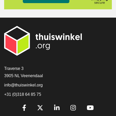
[_General:Contact]
Traverse 3
3905 NL Veenendaal
info@thuiswinkel.org
+31 (0)318 64 85 75
[_General:SocialMediaTitle]
Facebook
X
LinkedIn
Instagram
YouTube