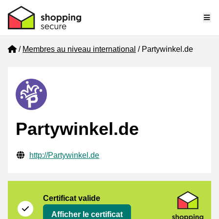
Me
Home
Membres au niveau international
Partywinkel.de
Partywinkel.de
Informations de contact vérifiées
Website URL
http://Partywinkel.de
Certificat
Shopping Secure
Certificat valide
Afficher le certificat