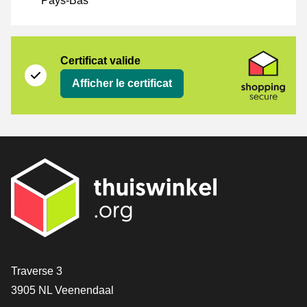
Pays-Bas
Certificat
Shopping Secure
Certificat valide
Afficher le certificat
[_General:Contact]
Traverse 3
3905 NL Veenendaal