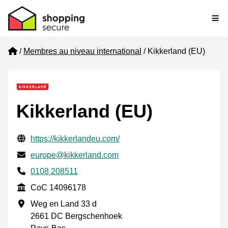
Me
Home
Membres au niveau international
Kikkerland (EU)
Kikkerland (EU)
Informations de contact vérifiées
Website URL
https://kikkerlandeu.com/
E-mail
europe@kikkerland.com
Phone number
0108 208511
CoC
CoC 14096178
Adresse professionnelle
Weg en Land 33 d
2661 DC Bergschenhoek