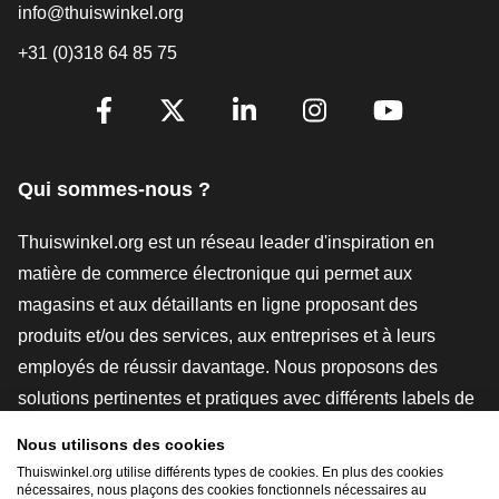
info@thuiswinkel.org
+31 (0)318 64 85 75
[_General:SocialMediaTitle]
Facebook
X
LinkedIn
Instagram
YouTube
Qui sommes-nous ?
Thuiswinkel.org est un réseau leader d'inspiration en
matière de commerce électronique qui permet aux
magasins et aux détaillants en ligne proposant des
produits et/ou des services, aux entreprises et à leurs
employés de réussir davantage. Nous proposons des
solutions pertinentes et pratiques avec différents labels de
confiance, des revues Thuiswinkel, des outils et des
Nous utilisons des cookies
conseils juridiques, des actions de sensibilisation, des
Thuiswinkel.org utilise différents types de cookies. En plus des cookies
études de marché, et nous disposons de notre propre
nécessaires, nous plaçons des cookies fonctionnels nécessaires au