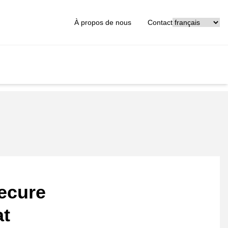
[_General:Langu
À propos de nous
Contact
ecure
at