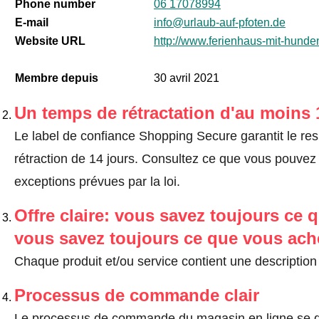
Phone number
06 17078994
E-mail
info@urlaub-auf-pfoten.de
Website URL
http://www.ferienhaus-mit-hunde
Membre depuis
30 avril 2021
Un temps de rétractation d'au moins 
Le label de confiance Shopping Secure garantit le re
rétraction de 14 jours.
Consultez ce que vous pouvez ef
exceptions prévues par la loi
.
Offre claire: vous savez toujours ce q
vous savez toujours ce que vous ach
Chaque produit et/ou service contient une description 
Processus de commande clair
Le processus de commande du magasin en ligne se dé