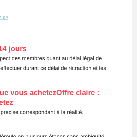
n.de
14 jours
spect des membres quant au délai légal de
fectuer durant ce délai de rétraction et les
ue vous achetezOffre claire :
etez
précise correspondant à la réalité.
roule en plusieurs étapes sans ambiguïté.