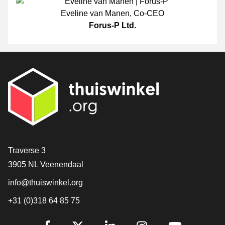
Eveline van Manen
,
Co-CEO
Forus-P Ltd.
[_General:Contact]
Traverse 3
3905 NL Veenendaal
info@thuiswinkel.org
+31 (0)318 64 85 75
[_General:SocialMediaTitle]