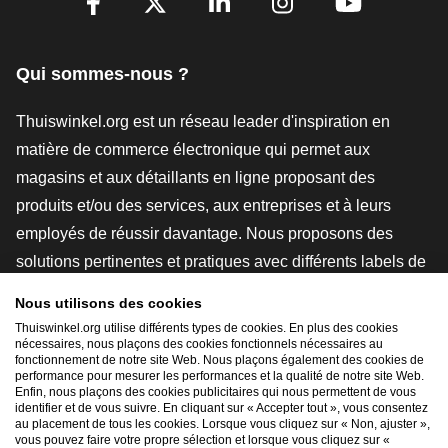
Facebook
X
LinkedIn
Instagram
YouTube
Qui sommes-nous ?
Thuiswinkel.org est un réseau leader d'inspiration en
matière de commerce électronique qui permet aux
magasins et aux détaillants en ligne proposant des
produits et/ou des services, aux entreprises et à leurs
employés de réussir davantage. Nous proposons des
solutions pertinentes et pratiques avec différents labels de
confiance, des revues Thuiswinkel, des outils et des
Nous utilisons des cookies
conseils juridiques, des actions de sensibilisation, des
Thuiswinkel.org utilise différents types de cookies. En plus des cookies
études de marché, et nous disposons de notre propre
nécessaires, nous plaçons des cookies fonctionnels nécessaires au
fonctionnement de notre site Web. Nous plaçons également des cookies de
plateforme d'enseignement, la Thuiswinkel e-Academy.
performance pour mesurer les performances et la qualité de notre site Web.
Enfin, nous plaçons des cookies publicitaires qui nous permettent de vous
identifier et de vous suivre. En cliquant sur « Accepter tout », vous consentez
au placement de tous les cookies. Lorsque vous cliquez sur « Non, ajuster »,
Naviguer rapidement
vous pouvez faire votre propre sélection et lorsque vous cliquez sur «