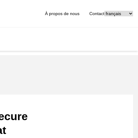
[_General:Langu
À propos de nous
Contact
ecure
at