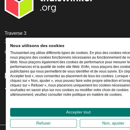
[_General:Contact]
Traverse 3
3905 NL Veenendaal
Nous utilisons des cookies
info@thuiswinkel.org
Thuiswinkel.org utilise différents types de cookies. En plus des cookies néce
nous plaçons des cookies fonctionnels nécessaires au fonctionnement de no
+31 (0)318 64 85 75
Web. Nous plaçons également des cookies de performance pour mesurer l
performances et la qualité de notre site Web. Enfin, nous plaçons des cooki
publicitaires qui nous permettent de vous identifier et de vous suivre. En cliq
[_General:SocialMediaTitle]
Accepter tout », vous consentez au placement de tous les cookies. Lorsque
cliquez sur « Non, ajuster », vous pouvez faire votre propre sélection et lor
cliquez sur « Refuser », nous placerons uniquement les cookies nécessaires
souhaitez en savoir plus sur nos cookies ou modifier votre choix de cookies
Facebook
X
LinkedIn
Instagram
YouTube
ultérieurement, veuillez consulter notre politique en matière de cookies.
Accepter tout
Refuser
Non, ajuster