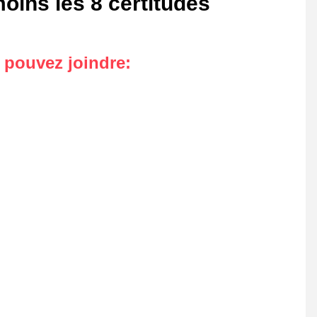
oins les 8 certitudes
s pouvez joindre
: