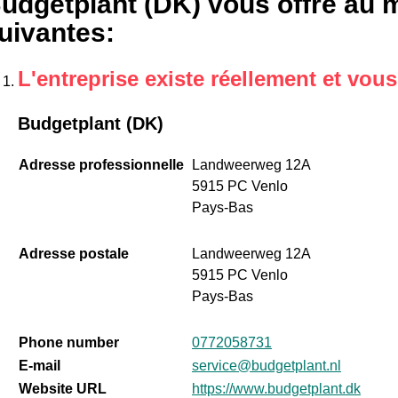
udgetplant (DK) vous offre au m
uivantes
:
L'entreprise existe réellement et vou
Budgetplant (DK)
Adresse professionnelle
Landweerweg 12A
5915 PC Venlo
Pays-Bas
Adresse postale
Landweerweg 12A
5915 PC Venlo
Pays-Bas
Phone number
0772058731
E-mail
service@budgetplant.nl
Website URL
https://www.budgetplant.dk