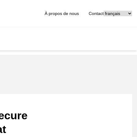
[_General:Langu
À propos de nous
Contact
ecure
at