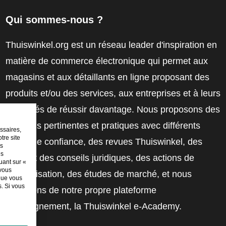
Qui sommes-nous ?
Thuiswinkel.org est un réseau leader d'inspiration en
matière de commerce électronique qui permet aux
magasins et aux détaillants en ligne proposant des
produits et/ou des services, aux entreprises et à leurs
employés de réussir davantage. Nous proposons des
solutions pertinentes et pratiques avec différents
ssaires,
tre site
labels de confiance, des revues Thuiswinkel, des
es
es
outils et des conseils juridiques, des actions de
uant sur «
 vous
sensibilisation, des études de marché, et nous
sque vous
. Si vous
disposons de notre propre plateforme
d'enseignement, la Thuiswinkel e-Academy.