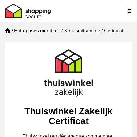
Me
Home
Entreprises membres
X-masgiftsonline
Certificat
Thuiswinkel Zakelijk
Certificat
Thuiswinkel.org déclare que son membre :