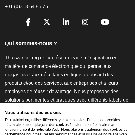
+31 (0)318 64 85 75
[_General:SocialMediaTitle]
Facebook
X
LinkedIn
Instagram
YouTube
Qui sommes-nous ?
Thuiswinkel.org est un réseau leader d'inspiration en
matière de commerce électronique qui permet aux
magasins et aux détaillants en ligne proposant des
produits et/ou des services, aux entreprises et à leurs
employés de réussir davantage. Nous proposons des
solutions pertinentes et pratiques avec différents labels de
confiance, des revues Thuiswinkel, des outils et des
Nous utilisons des cookies
conseils juridiques, des actions de sensibilisation, des
Thuiswinkel.org utilise différents types de cookies. En plus des cookies
nécessaires, nous plaçons des cookies fonctionnels nécessaires au
études de marché, et nous disposons de notre propre
fonctionnement de notre site Web. Nous plaçons également des cookies de
plateforme d'enseignement, la Thuiswinkel e-Academy.
performance pour mesurer les performances et la qualité de notre site Web.