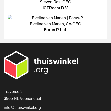
Steven Ras
,
CEO
ICTRecht B.V.
Eveline van Manen
,
Co-CEO
Forus-P Ltd.
[_General:Contact]
Traverse 3
3905 NL Veenendaal
info@thuiswinkel.org