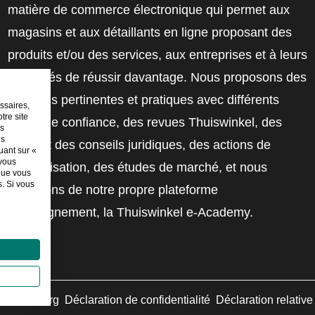
matière de commerce électronique qui permet aux
magasins et aux détaillants en ligne proposant des
produits et/ou des services, aux entreprises et à leurs
employés de réussir davantage. Nous proposons des
solutions pertinentes et pratiques avec différents
ssaires,
tre site
labels de confiance, des revues Thuiswinkel, des
es
es
outils et des conseils juridiques, des actions de
uant sur «
 vous
sensibilisation, des études de marché, et nous
sque vous
. Si vous
disposons de notre propre plateforme
d'enseignement, la Thuiswinkel e-Academy.
swinkel.org
Déclaration de confidentialité
Déclaration relativ