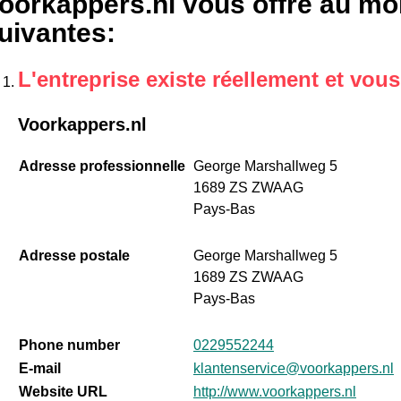
oorkappers.nl vous offre au moi
uivantes
:
L'entreprise existe réellement et vou
Voorkappers.nl
Adresse professionnelle
George Marshallweg 5
1689 ZS ZWAAG
Pays-Bas
Adresse postale
George Marshallweg 5
1689 ZS ZWAAG
Pays-Bas
Phone number
0229552244
E-mail
klantenservice@voorkappers.nl
Website URL
http://www.voorkappers.nl