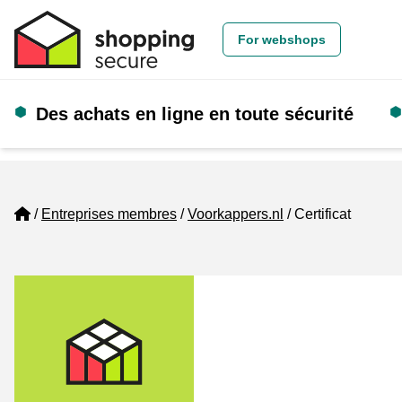
For webshops
Des achats en ligne en toute sécurité
Home
Entreprises membres
Voorkappers.nl
Certificat