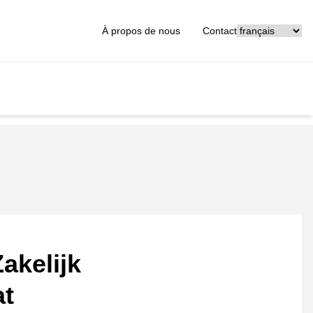
[_General:Langu
À propos de nous
Contact
akelijk
at