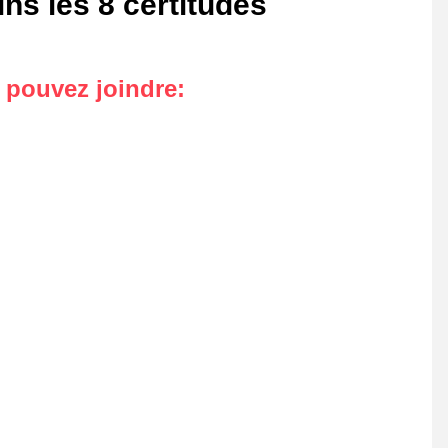
ns les 8 certitudes
s pouvez joindre
: