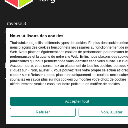
[_General:Contact]
Traverse 3
3905 NL Veenendaal
Nous utilisons des cookies
info@thuiswinkel.org
Thuiswinkel.org utilise différents types de cookies. En plus des cookies néce
nous plaçons des cookies fonctionnels nécessaires au fonctionnement de no
+31 (0)318 64 85 75
Web. Nous plaçons également des cookies de performance pour mesurer l
performances et la qualité de notre site Web. Enfin, nous plaçons des cooki
publicitaires qui nous permettent de vous identifier et de vous suivre. En cliq
[_General:SocialMediaTitle]
Accepter tout », vous consentez au placement de tous les cookies. Lorsque
cliquez sur « Non, ajuster », vous pouvez faire votre propre sélection et lor
cliquez sur « Refuser », nous placerons uniquement les cookies nécessaires
souhaitez en savoir plus sur nos cookies ou modifier votre choix de cookies
Facebook
X
LinkedIn
Instagram
YouTube
ultérieurement, veuillez consulter notre politique en matière de cookies.
Accepter tout
Refuser
Non, ajuster
2026
©
Thui