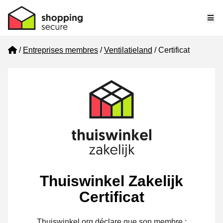
Me
Home
Entreprises membres
Ventilatieland
Certificat
Thuiswinkel Zakelijk
Certificat
Thuiswinkel.org déclare que son membre :