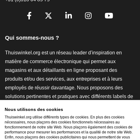
[_General:SocialMediaTitle]
Facebook
X
LinkedIn
Instagram
YouTube
Qui sommes-nous ?
Thuiswinkel.org est un réseau leader d'inspiration en
matière de commerce électronique qui permet aux
magasins et aux détaillants en ligne proposant des
produits et/ou des services, aux entreprises et à leurs
employés de réussir davantage. Nous proposons des
solutions pertinentes et pratiques avec différents labels de
confiance, des revues Thuiswinkel, des outils et des
Nous utilisons des cookies
conseils juridiques, des actions de sensibilisation, des
Thuiswinkel.org utilise différents types de cookies. En plus des cookies
nécessaires, nous plaçons des cookies fonctionnels nécessaires au
études de marché, et nous disposons de notre propre
fonctionnement de notre site Web. Nous plaçons également des cookies de
plateforme d'enseignement, la Thuiswinkel e-Academy.
performance pour mesurer les performances et la qualité de notre site Web.
Enfin, nous plaçons des cookies publicitaires qui nous permettent de vous