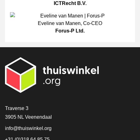
ICTRecht B.V.
Eveline van Manen
,
Co-CEO
Forus-P Ltd.
[_General:Contact]
Traverse 3
3905 NL Veenendaal
info@thuiswinkel.org
+31 (0)318 64 85 75