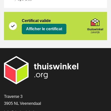
Certificat
Thuiswinkel Zakelijk
Certificat valide
Afficher le certificat
[_General:Contact]
Traverse 3
3905 NL Veenendaal