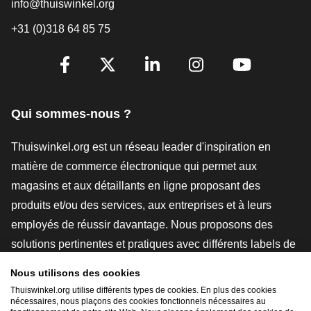
info@thuiswinkel.org
+31 (0)318 64 85 75
[_General:SocialMediaTitle]
Facebook
X
LinkedIn
Instagram
YouTube
Qui sommes-nous ?
Thuiswinkel.org est un réseau leader d'inspiration en
matière de commerce électronique qui permet aux
magasins et aux détaillants en ligne proposant des
produits et/ou des services, aux entreprises et à leurs
employés de réussir davantage. Nous proposons des
solutions pertinentes et pratiques avec différents labels de
confiance, des revues Thuiswinkel, des outils et des
Nous utilisons des cookies
conseils juridiques, des actions de sensibilisation, des
Thuiswinkel.org utilise différents types de cookies. En plus des cookies
nécessaires, nous plaçons des cookies fonctionnels nécessaires au
études de marché, et nous disposons de notre propre