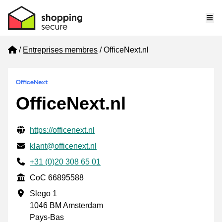
Me
Home
Entreprises membres
OfficeNext.nl
OfficeNext.nl
Informations de contact vérifiées
Website URL
https://officenext.nl
E-mail
klant@officenext.nl
Phone number
+31 (0)20 308 65 01
CoC
CoC 66895588
Adresse professionnelle
Slego 1
1046 BM Amsterdam
Pays-Bas