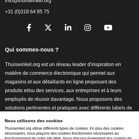
info@thuiswinkel.org
+31 (0)318 64 85 75
[_General:SocialMediaTitle]
Facebook
X
LinkedIn
Instagram
YouTube
Qui sommes-nous ?
Thuiswinkel.org est un réseau leader d'inspiration en
matière de commerce électronique qui permet aux
magasins et aux détaillants en ligne proposant des
produits et/ou des services, aux entreprises et à leurs
employés de réussir davantage. Nous proposons des
solutions pertinentes et pratiques avec différents labels de
confiance, des revues Thuiswinkel, des outils et des
Nous utilisons des cookies
conseils juridiques, des actions de sensibilisation, des
Thuiswinkel.org utilise différents types de cookies. En plus des cookies
nécessaires, nous plaçons des cookies fonctionnels nécessaires au
études de marché, et nous disposons de notre propre
fonctionnement de notre site Web. Nous plaçons également des cookies de