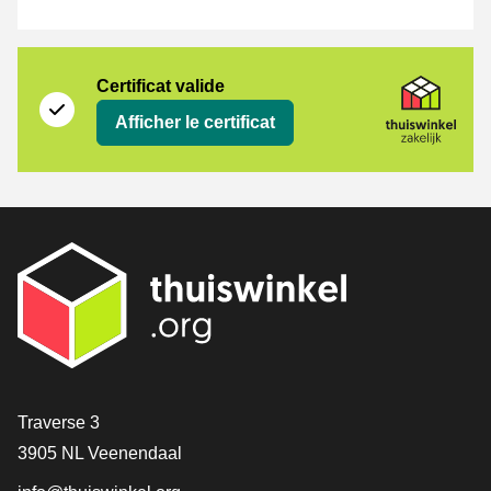
Certificat
Thuiswinkel Zakelijk
Certificat valide
Afficher le certificat
[_General:Contact]
Traverse 3
3905 NL Veenendaal