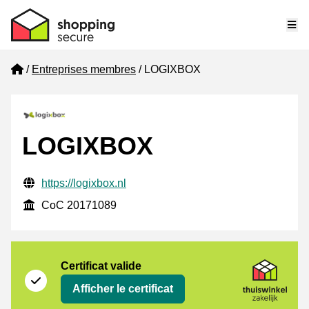
Me
Home
Entreprises membres
LOGIXBOX
LOGIXBOX
Informations de contact vérifiées
Website URL
https://logixbox.nl
CoC
CoC 20171089
Certificat
Thuiswinkel Zakelijk
Certificat valide
Afficher le certificat