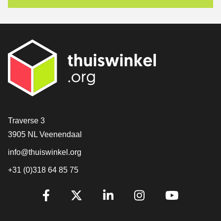
[_General:Contact]
Traverse 3
3905 NL Veenendaal
info@thuiswinkel.org
+31 (0)318 64 85 75
[_General:SocialMediaTitle]
Facebook
X
LinkedIn
Instagram
YouTube