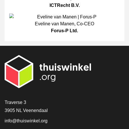
ICTRecht B.V.
Eveline van Manen
,
Co-CEO
Forus-P Ltd.
[_General:Contact]
Traverse 3
3905 NL Veenendaal
info@thuiswinkel.org