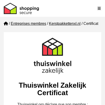
Me
Home
Entreprises membres
Kerstpakkettenxl.nl
Certificat
Thuiswinkel Zakelijk
Certificat
Thuiswinkel.org déclare que son membre :