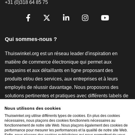
+31 (0)318 64 85 75
[_General:SocialMediaTitle]
Facebook
X
LinkedIn
Instagram
YouTube
Qui sommes-nous ?
Thuiswinkel.org est un réseau leader d'inspiration en
matière de commerce électronique qui permet aux
magasins et aux détaillants en ligne proposant des
produits et/ou des services, aux entreprises et à leurs
employés de réussir davantage. Nous proposons des
solutions pertinentes et pratiques avec différents labels de
confiance, des revues Thuiswinkel, des outils et des
Nous utilisons des cookies
conseils juridiques, des actions de sensibilisation, des
Thuiswinkel.org utilise différents types de cookies. En plus des cookies
nécessaires, nous plaçons des cookies fonctionnels nécessaires au
études de marché, et nous disposons de notre propre
fonctionnement de notre site Web. Nous plaçons également des cookies de
plateforme d'enseignement, la Thuiswinkel e-Academy.
performance pour mesurer les performances et la qualité de notre site Web.