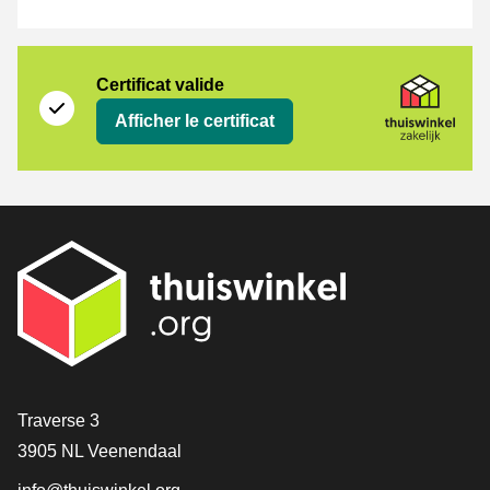
Certificat
Thuiswinkel Zakelijk
Certificat valide
Afficher le certificat
[_General:Contact]
Traverse 3
3905 NL Veenendaal