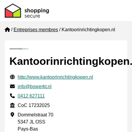
Home
Entreprises membres
Kantoorinrichtingkopen.nl
Kantoorinrichtingkopen.
Informations de contact vérifiées
Website URL
http://www.kantoorinrichtingkopen.nl
E-mail
info@bowerkt.nl
Phone number
0412 627111
CoC
CoC 17232025
Adresse professionnelle
Dommelstraat 70
5347 JL OSS
Pays-Bas