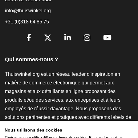
info@thuiswinkel.org
+31 (0)318 64 85 75
[_General:SocialMediaTitle]
Facebook
X
LinkedIn
Instagram
YouTube
Qui sommes-nous ?
Thuiswinkel.org est un réseau leader d'inspiration en
matière de commerce électronique qui permet aux
magasins et aux détaillants en ligne proposant des
produits et/ou des services, aux entreprises et à leurs
employés de réussir davantage. Nous proposons des
solutions pertinentes et pratiques avec différents labels de
confiance, des revues Thuiswinkel, des outils et des
Nous utilisons des cookies
conseils juridiques, des actions de sensibilisation, des
Thuiswinkel.org utilise différents types de cookies. En plus des cookies