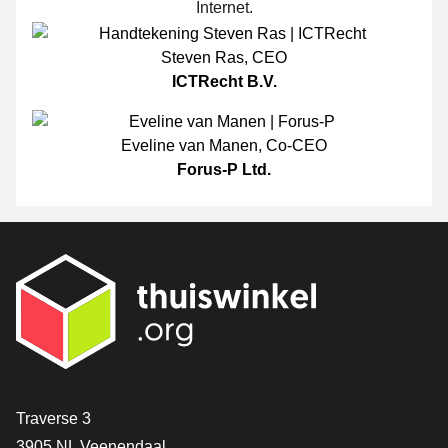
Internet.
Steven Ras
,
CEO
ICTRecht B.V.
Eveline van Manen
,
Co-CEO
Forus-P Ltd.
[_General:Contact]
Traverse 3
3905 NL Veenendaal