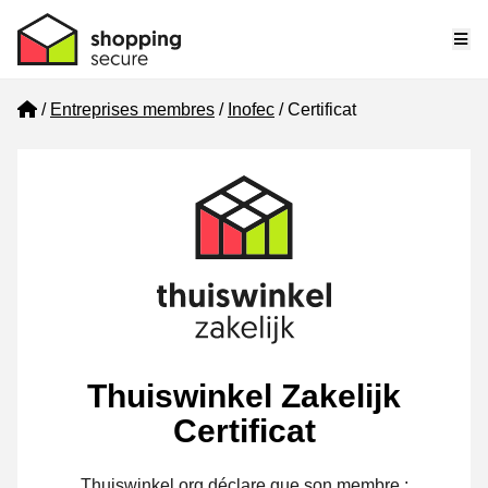
Me
Home
Entreprises membres
Inofec
Certificat
Thuiswinkel Zakelijk
Certificat
Thuiswinkel.org déclare que son membre :