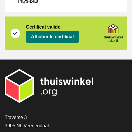
Pays-Bas
Certificat
Thuiswinkel Zakelijk
Certificat valide
Afficher le certificat
[_General:Contact]
Traverse 3
3905 NL Veenendaal