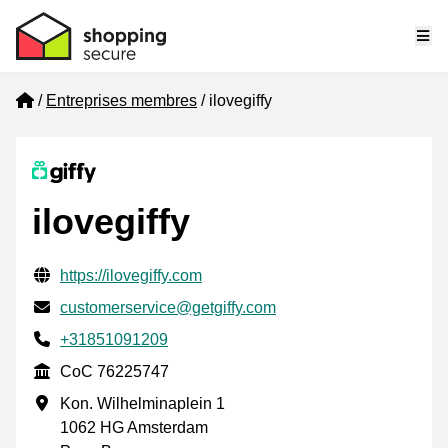
Me
Home
Entreprises membres
ilovegiffy
ilovegiffy
Informations de contact vérifiées
Website URL
https://ilovegiffy.com
E-mail
customerservice@getgiffy.com
Phone number
+31851091209
CoC
CoC 76225747
Adresse professionnelle
Kon. Wilhelminaplein 1
1062 HG Amsterdam