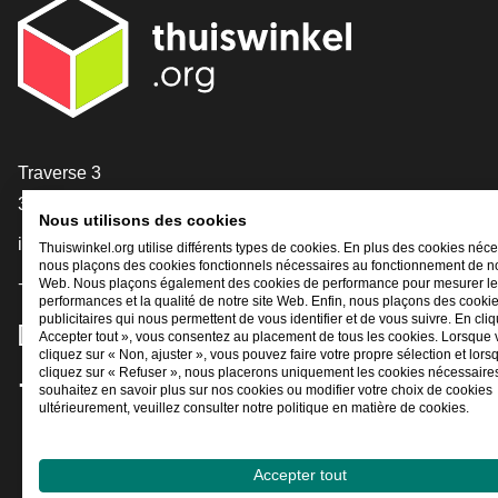
[_General:Contact]
Traverse 3
3905 NL Veenendaal
Nous utilisons des cookies
info@thuiswinkel.org
Thuiswinkel.org utilise différents types de cookies. En plus des cookies néce
nous plaçons des cookies fonctionnels nécessaires au fonctionnement de no
+31 (0)318 64 85 75
Web. Nous plaçons également des cookies de performance pour mesurer l
performances et la qualité de notre site Web. Enfin, nous plaçons des cooki
publicitaires qui nous permettent de vous identifier et de vous suivre. En cliq
[_General:SocialMediaTitle]
Accepter tout », vous consentez au placement de tous les cookies. Lorsque
cliquez sur « Non, ajuster », vous pouvez faire votre propre sélection et lor
cliquez sur « Refuser », nous placerons uniquement les cookies nécessaires
souhaitez en savoir plus sur nos cookies ou modifier votre choix de cookies
Facebook
X
LinkedIn
Instagram
YouTube
ultérieurement, veuillez consulter notre politique en matière de cookies.
Accepter tout