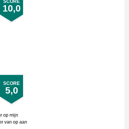
SCORE
10,0
SCORE
5,0
r op mijn
 er van op aan