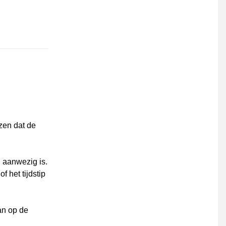
ezen dat de
d aanwezig is.
f het tijdstip
an op de