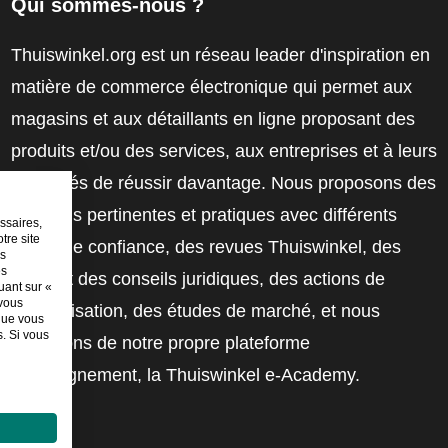
Qui sommes-nous ?
Thuiswinkel.org est un réseau leader d'inspiration en
matière de commerce électronique qui permet aux
magasins et aux détaillants en ligne proposant des
produits et/ou des services, aux entreprises et à leurs
employés de réussir davantage. Nous proposons des
solutions pertinentes et pratiques avec différents
ssaires,
tre site
labels de confiance, des revues Thuiswinkel, des
es
es
outils et des conseils juridiques, des actions de
uant sur «
 vous
sensibilisation, des études de marché, et nous
sque vous
. Si vous
disposons de notre propre plateforme
d'enseignement, la Thuiswinkel e-Academy.