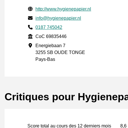
Informations de contact vérifiées
Website URL
http://www.hygienepapier.nl
E-mail
info@hygienepapier.nl
Phone number
0187 745042
CoC
CoC 69835446
Adresse professionnelle
Energiebaan 7
3255 SB OUDE TONGE
Pays-Bas
Critiques pour Hygienepa
Score total au cours des 12 derniers mois
8,6