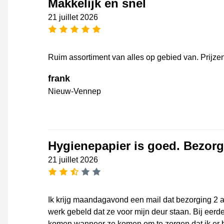
Makkelijk en snel
21 juillet 2026
[_General:NumberOfStarsPluralFo
Ruim assortiment van alles op gebied van. Prijzen
frank
Nieuw-Vennep
Hygienepapier is goed. Bezorgi
21 juillet 2026
[_General:NumberOfStarsPluralFo
Ik krijg maandagavond een mail dat bezorging 2 
werk gebeld dat ze voor mijn deur staan. Bij eer
komen wanneer ze komen om te zorgen dat ik er b