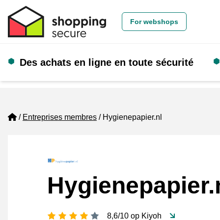
For webshops
Des achats en ligne en toute sécurité
Home
Entreprises membres
Hygienepapier.nl
Hygienepapier.
[_General:NumberOfStarsPluralFo
8,6/10 op Kiyoh