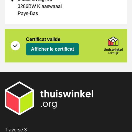
3286BW Klaaswaaal
Pays-Bas
Certificat
Thuiswinkel Zakelijk
Certificat valide
Afficher le certificat
[_General:Contact]
Traverse 3