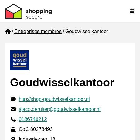
Me
Home
Entreprises membres
Goudwisselkantoor
Goudwisselkantoor
Informations de contact vérifiées
Website URL
http://shop-goudwisselkantoor.nl
E-mail
sjaco.deruiter@goudwisselkantoor.nl
Phone number
0186746212
CoC
CoC 80278493
Adresse professionnelle
Industrieweg, 13