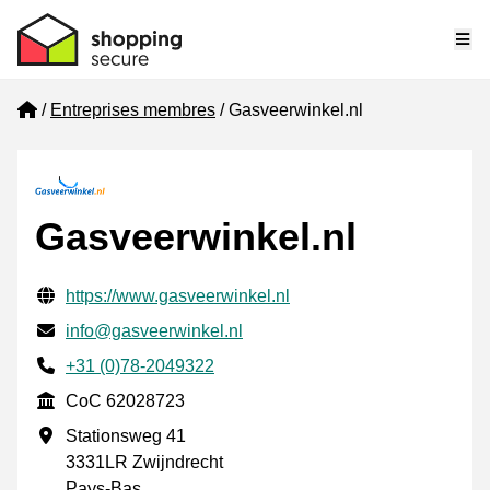
Me
Home
Entreprises membres
Gasveerwinkel.nl
Gasveerwinkel.nl
Informations de contact vérifiées
Website URL
https://www.gasveerwinkel.nl
E-mail
info@gasveerwinkel.nl
Phone number
+31 (0)78-2049322
CoC
CoC 62028723
Adresse professionnelle
Stationsweg 41
3331LR Zwijndrecht
Pays-Bas