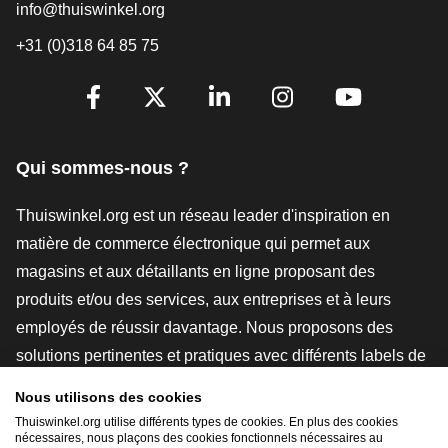
info@thuiswinkel.org
+31 (0)318 64 85 75
[_General:SocialMediaTitle]
Facebook
X
LinkedIn
Instagram
YouTube
Qui sommes-nous ?
Thuiswinkel.org est un réseau leader d'inspiration en
matière de commerce électronique qui permet aux
magasins et aux détaillants en ligne proposant des
produits et/ou des services, aux entreprises et à leurs
employés de réussir davantage. Nous proposons des
solutions pertinentes et pratiques avec différents labels de
confiance, des revues Thuiswinkel, des outils et des
Nous utilisons des cookies
conseils juridiques, des actions de sensibilisation, des
Thuiswinkel.org utilise différents types de cookies. En plus des cookies
études de marché, et nous disposons de notre propre
nécessaires, nous plaçons des cookies fonctionnels nécessaires au