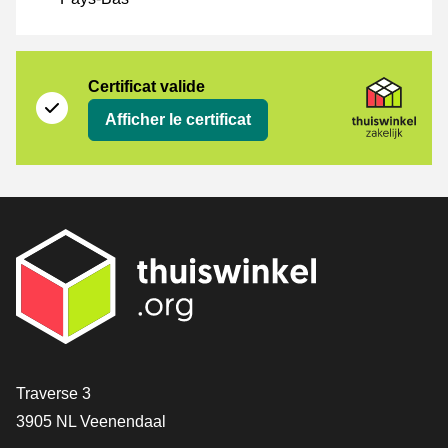
Certificat
Thuiswinkel Zakelijk
Certificat valide
Afficher le certificat
[_General:Contact]
Traverse 3
3905 NL Veenendaal