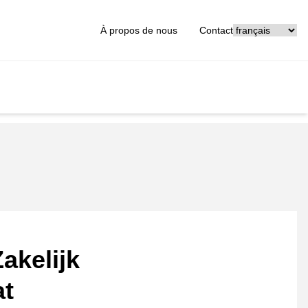
[_General:Langu
À propos de nous
Contact
akelijk
at