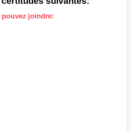
 certitudes suivantes
:
s pouvez joindre
: