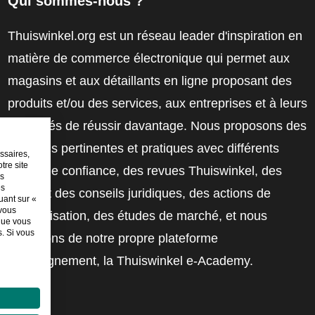
Qui sommes-nous ?
Thuiswinkel.org est un réseau leader d'inspiration en
matière de commerce électronique qui permet aux
magasins et aux détaillants en ligne proposant des
produits et/ou des services, aux entreprises et à leurs
employés de réussir davantage. Nous proposons des
solutions pertinentes et pratiques avec différents
ssaires,
tre site
labels de confiance, des revues Thuiswinkel, des
es
es
outils et des conseils juridiques, des actions de
uant sur «
 vous
sensibilisation, des études de marché, et nous
sque vous
. Si vous
disposons de notre propre plateforme
d'enseignement, la Thuiswinkel e-Academy.