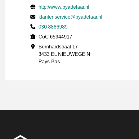
Informations de contact vérifiées
Website URL
http://www.byadelaar.nl
E-mail
klantenservice@byadelaar.nl
Phone number
030 8886989
CoC
CoC 65944917
Adresse professionnelle
Bernhardstraat 17
3433 EL NIEUWEGEIN
Pays-Bas