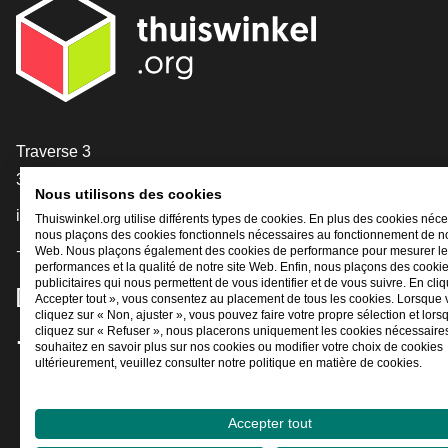
[_General:Contact]
Traverse 3
3905 NL Veenendaal
Nous utilisons des cookies
info@thuiswinkel.org
Thuiswinkel.org utilise différents types de cookies. En plus des cookies néce
nous plaçons des cookies fonctionnels nécessaires au fonctionnement de no
+31 (0)318 64 85 75
Web. Nous plaçons également des cookies de performance pour mesurer l
performances et la qualité de notre site Web. Enfin, nous plaçons des cooki
publicitaires qui nous permettent de vous identifier et de vous suivre. En cliq
[_General:SocialMediaTitle]
Accepter tout », vous consentez au placement de tous les cookies. Lorsque
cliquez sur « Non, ajuster », vous pouvez faire votre propre sélection et lor
cliquez sur « Refuser », nous placerons uniquement les cookies nécessaires
souhaitez en savoir plus sur nos cookies ou modifier votre choix de cookies
Facebook
X
LinkedIn
Instagram
YouTube
ultérieurement, veuillez consulter notre politique en matière de cookies.
Accepter tout